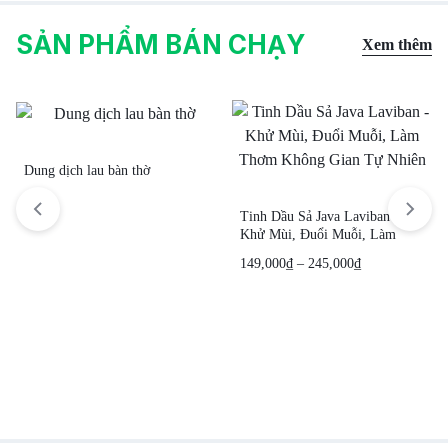
SẢN PHẨM BÁN CHẠY
Xem thêm
Dung dịch lau bàn thờ
Tinh Dầu Sả Java Laviban –
Khử Mùi, Đuổi Muỗi, Làm
Thơm Không Gian Tự Nhiên
149,000
₫
–
245,000
₫