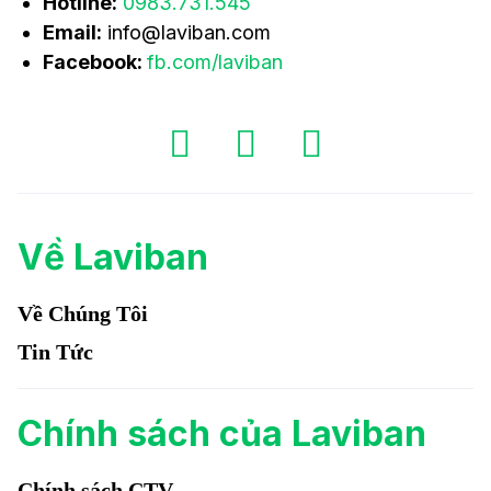
Hotline:
0983.731.545
Email:
info@laviban.com
Facebook:
fb.com/laviban
Về Laviban
Về Chúng Tôi
Tin Tức
Chính sách của Laviban
Chính sách CTV