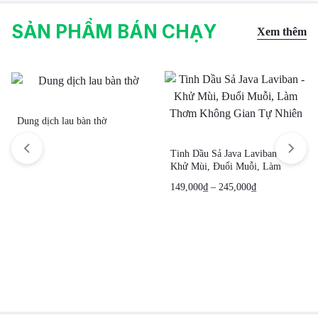
SẢN PHẨM BÁN CHẠY
Xem thêm
Dung dịch lau bàn thờ
Tinh Dầu Sả Java Laviban –
Khử Mùi, Đuổi Muỗi, Làm
Thơm Không Gian Tự Nhiên
149,000
₫
–
245,000
₫