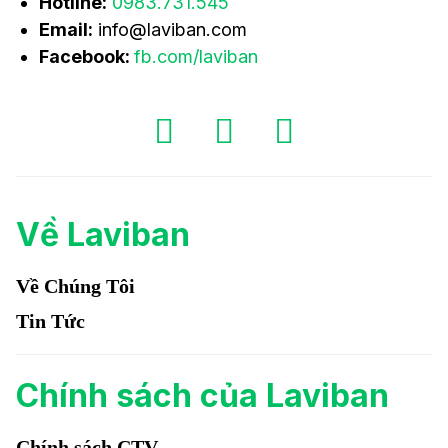
Hotline:
0983.731.545
Email:
info@laviban.com
Facebook:
fb.com/laviban
Về Laviban
Về Chúng Tôi
Tin Tức
Chính sách của Laviban
Chính sách CTV