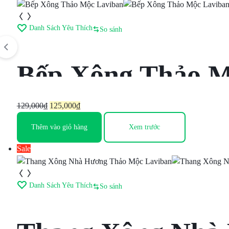
phẩm
Danh Sách Yêu Thích
So sánh
Bếp Xông Thảo M
Giá
Giá
129,000
₫
125,000
₫
gốc
hiện
Thêm vào giỏ hàng
Xem trước
là:
tại
129,000₫.
là:
Sale
125,000₫.
Danh Sách Yêu Thích
So sánh