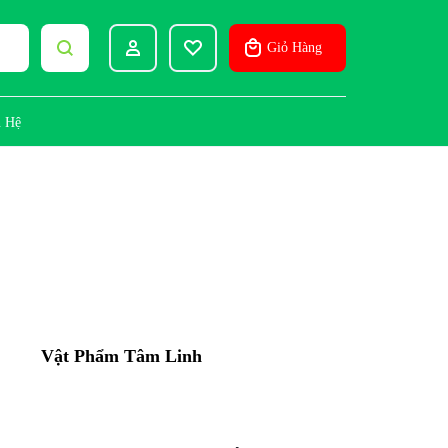
Giỏ Hàng
Tài Khoản
Wishlist
n Hệ
Sign In
Create Account
Vật Phẩm Tâm Linh