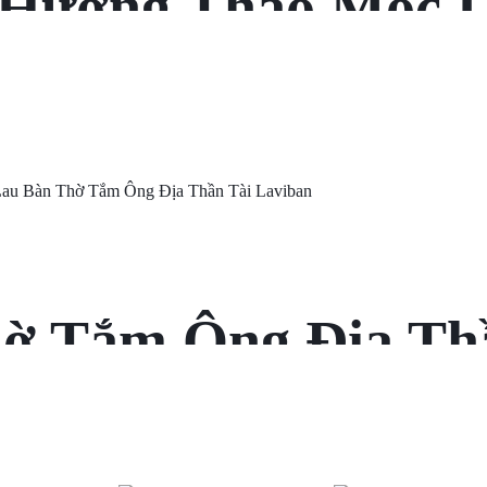
 Hương Thảo Mộc L
ờ Tắm Ông Địa Th