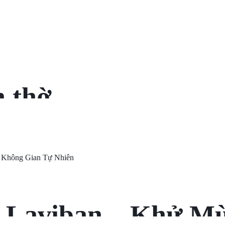
n thờ
 Laviban – Khử Mù