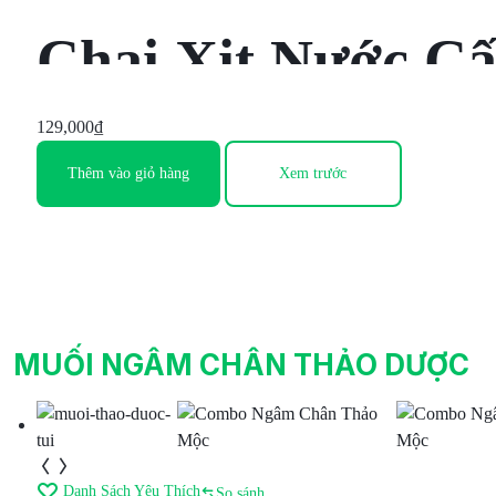
Chai Xịt Nước C
129,000
₫
Thêm vào giỏ hàng
Xem trước
MUỐI NGÂM CHÂN THẢO DƯỢC
Danh Sách Yêu Thích
So sánh