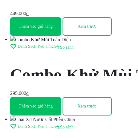
chọn
449,000
₫
có
thể
Thêm vào giỏ hàng
Xem trước
được
chọn
trên
Danh Sách Yêu Thích
So sánh
trang
sản
phẩm
Combo Khử Mùi 
295,000
₫
Thêm vào giỏ hàng
Xem trước
Danh Sách Yêu Thích
So sánh