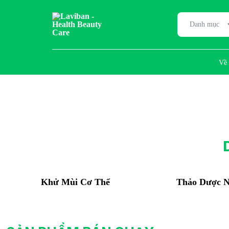
Danh mục
Laviban
Laviban
–
Về 
Là
Vì
-
Bạn
Health
Beauty
Khử Mùi Cơ Thể
Thảo Dược 