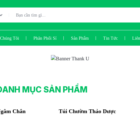
Chúng Tôi
Phân Phối Sỉ
Sản Phẩm
Tin Tức
Liê
DANH MỤC SẢN PHẨM
Ngâm Chân
Túi Chườm Thảo Dược