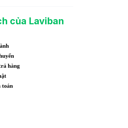
ch của Laviban
hành
chuyển
trả hàng
mật
 toán