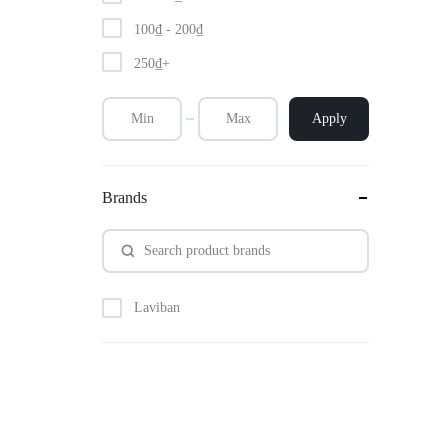
100
₫
-
200
₫
250
₫
+
Apply
Brands
Laviban