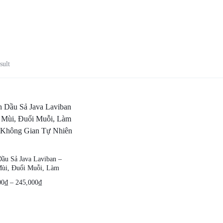
sult
Dầu Sả Java Laviban –
ùi, Đuổi Muỗi, Làm
Không Gian Tự Nhiên
00
₫
–
245,000
₫