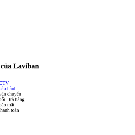
 của Laviban
 CTV
bảo hành
vận chuyển
ổi - trả hàng
bảo mật
thanh toán