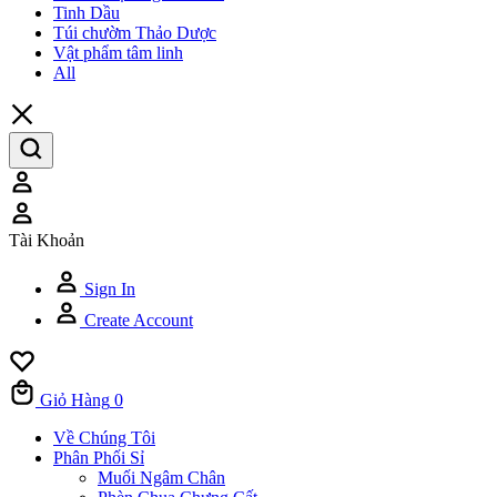
Tinh Dầu
Túi chườm Thảo Dược
Vật phẩm tâm linh
All
Tài Khoản
Sign In
Create Account
Giỏ Hàng
0
Về Chúng Tôi
Phân Phối Sỉ
Muối Ngâm Chân