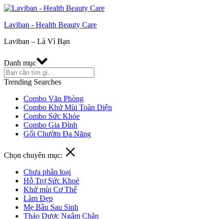
Laviban - Health Beauty Care
Laviban – Là Vì Bạn
Danh mục
Trending Searches
Combo Văn Phòng
Combo Khử Mùi Toàn Diện
Combo Sức Khỏe
Combo Gia Đình
Gối Chườm Đa Năng
Chọn chuyên mục:
Chưa phân loại
Hỗ Trợ Sức Khoẻ
Khử mùi Cơ Thể
Làm Đẹp
Mẹ Bầu Sau Sinh
Thảo Dược Ngâm Chân