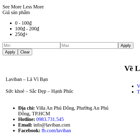
See More
Less More
Giá sản phẩm
0 -
100
₫
100
₫
-
200
₫
250
₫
+
Apply
Apply
Clear
Về L
Laviban – Là Vì Bạn
V
Sức khoẻ – Sắc Đẹp – Hạnh Phúc
T
Địa chỉ:
Villa An Phú Đông, Phường An Phú
Đông, TP.HCM
Hotline:
0983.731.545
Email:
info@laviban.com
Facebook:
fb.com/laviban