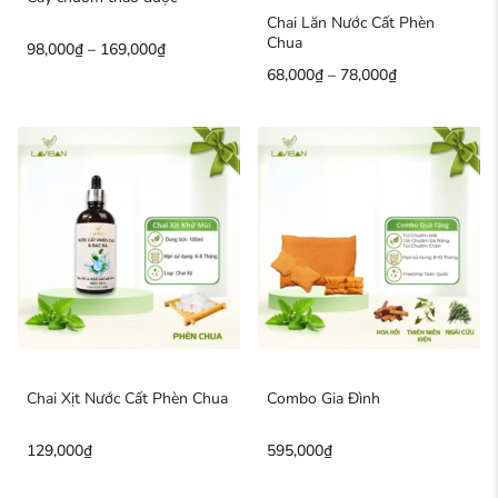
Chai Lăn Nước Cất Phèn
Chua
98,000
₫
–
169,000
₫
68,000
₫
–
78,000
₫
Chai Xịt Nước Cất Phèn Chua
Combo Gia Đình
129,000
₫
595,000
₫