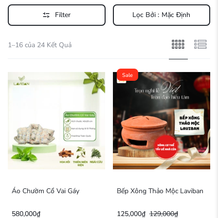
Filter
Lọc Bởi :
Mặc Định
1–16 của 24 Kết Quả
Sale
Áo Chườm Cổ Vai Gáy
Bếp Xông Thảo Mộc Laviban
580,000
₫
125,000
₫
129,000
₫