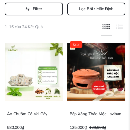
Filter
Lọc Bởi :
Mặc Định
1–16 của 24 Kết Quả
Sale
Áo Chườm Cổ Vai Gáy
Bếp Xông Thảo Mộc Laviban
580,000
₫
125,000
₫
129,000
₫