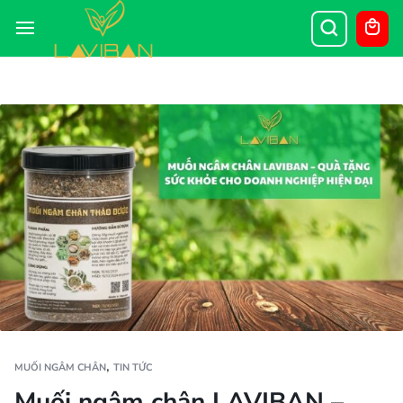
,
MUỐI NGÂM CHÂN
TIN TỨC
Muối ngâm chân LAVIBAN –