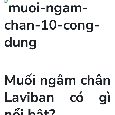
Muối ngâm chân
Laviban có gì
nổi bật?