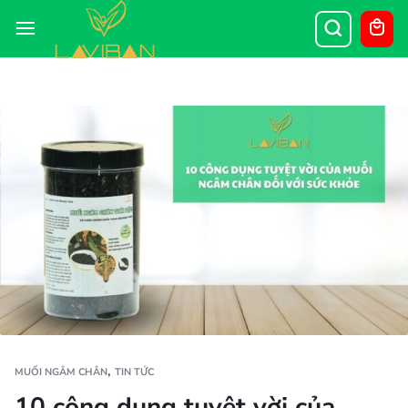
,
MUỐI NGÂM CHÂN
TIN TỨC
10 công dụng tuyệt vời của