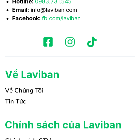
Hotline:
0983.731.545
Email:
info@laviban.com
Facebook:
fb.com/laviban
Về Laviban
Về Chúng Tôi
Tin Tức
Chính sách của Laviban