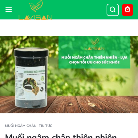
,
MUỐI NGÂM CHÂN
TIN TỨC
Muối ngâm chân thiên nhiên –