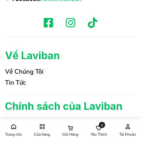
Về Laviban
Về Chúng Tôi
Tin Tức
Chính sách của Laviban
Chính sách CTV
0
Chính sách bảo hành
Trang chủ
Cửa hàng
Giỏ Hàng
Yêu Thích
Tài Khoản