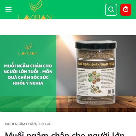
,
MUỐI NGÂM CHÂN
TIN TỨC
Muối ngâm chân cho người lớn