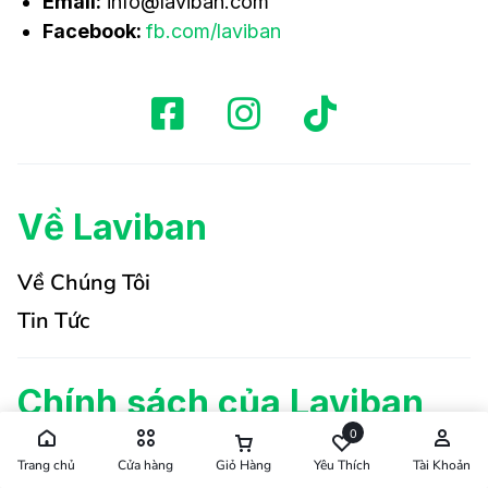
Email:
info@laviban.com
Facebook:
fb.com/laviban
Về Laviban
Về Chúng Tôi
Tin Tức
Chính sách của Laviban
0
Chính sách CTV
Trang chủ
Cửa hàng
Giỏ Hàng
Yêu Thích
Tài Khoản