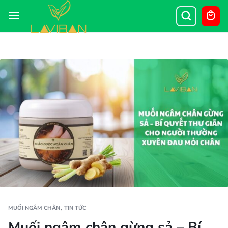
,
MUỐI NGÂM CHÂN
TIN TỨC
Muối ngâm chân gừng sả – Bí