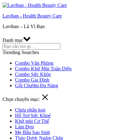
Laviban - Health Beauty Care
Laviban – Là Vì Bạn
Danh mục
Trending Searches
Combo Văn Phòng
Combo Khử Mùi Toàn Diện
Combo Sức Khỏe
Combo Gia Đình
Gối Chườm Đa Năng
Chọn chuyên mục:
Chưa phân loại
Hỗ Trợ Sức Khoẻ
Khử mùi Cơ Thể
Làm Đẹp
Mẹ Bầu Sau Sinh
Thảo Dược Ngâm Chân