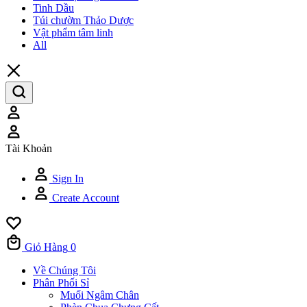
Tinh Dầu
Túi chườm Thảo Dược
Vật phẩm tâm linh
All
Tài Khoản
Sign In
Create Account
Giỏ Hàng
0
Về Chúng Tôi
Phân Phối Sỉ
Muối Ngâm Chân