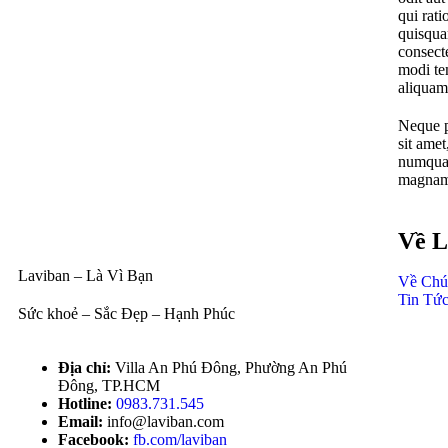
qui rat
quisqua
consect
modi te
aliquam
Neque p
sit amet
numquam
magnam 
Về L
Laviban – Là Vì Bạn
Về Chú
Tin Tứ
Sức khoẻ – Sắc Đẹp – Hạnh Phúc
Địa chỉ:
Villa An Phú Đông, Phường An Phú
Đông, TP.HCM
Hotline:
0983.731.545
Email:
info@laviban.com
Facebook:
fb.com/laviban