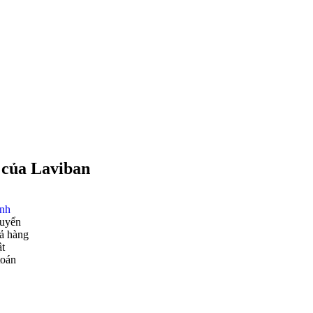
 của Laviban
ành
huyển
rả hàng
ật
toán