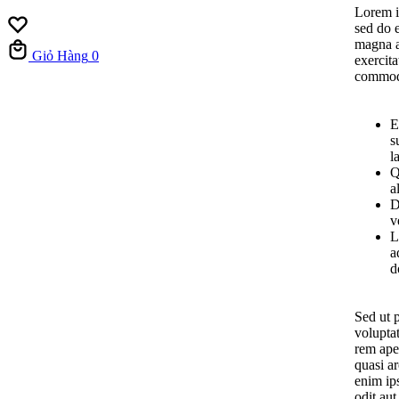
Lorem ip
sed do 
magna a
Giỏ Hàng
0
exercita
commod
E
s
l
Q
a
D
v
L
a
d
Sed ut p
volupta
rem aper
quasi a
enim ip
odit au