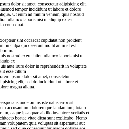
sum dolor sit amet, consectetur adipisicing elit,
eiusmod tempor incididunt ut labore et dolore
liqua. Ut enim ad minim veniam, quis nostrud
tion ullamco laboris nisi ut aliquip ex ea
o consequat.
xcepteur sint occaecat cupidatat non proident,
unt in culpa qui deserunt mollit anim id est
aborum.
uis nostrud exercitation ullamco laboris nisi ut
liquip ex
uis aute irure dolor in reprehenderit in voluptate
elit esse cillum
orem ipsum dolor sit amet, consectetur
dipisicing elit, sed do incididunt ut labore et
olore magna aliqua.
erspiciatis unde omnis iste natus error sit
tem accusantium doloremque laudantium, totam
iam, eaque ipsa quae ab illo inventore veritatis et
rchitecto beatae vitae dicta sunt explicabo. Nemo
sam voluptatem quia voluptas sit aspernatur aut
t fugit, sed quia consequuntur magni dolores eos