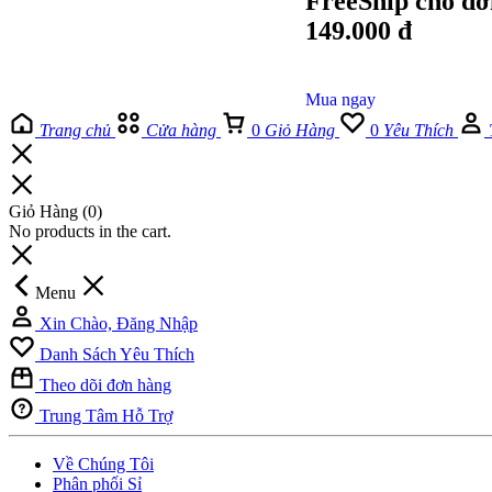
FreeShip cho đơ
149.000 đ
Mua ngay
Trang chủ
Cửa hàng
0
Giỏ Hàng
0
Yêu Thích
Giỏ Hàng
(0)
No products in the cart.
Menu
Xin Chào, Đăng Nhập
Danh Sách Yêu Thích
Theo dõi đơn hàng
Trung Tâm Hỗ Trợ
Về Chúng Tôi
Phân phối Sỉ