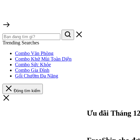
Trending Searches
Combo Văn Phòng
Combo Khử Mùi Toàn Diện
Combo Sức Khỏe
Combo Gia Đình
Gối Chườm Đa Năng
Đóng tìm kiếm
Ưu đãi Tháng 1