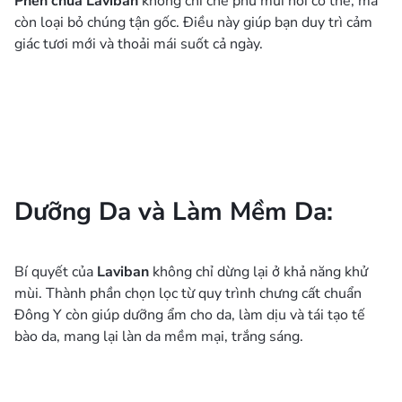
Phèn chua Laviban
không chỉ che phủ mùi hôi cơ thể, mà
còn loại bỏ chúng tận gốc. Điều này giúp bạn duy trì cảm
giác tươi mới và thoải mái suốt cả ngày.
Dưỡng Da và Làm Mềm Da:
Bí quyết của
Laviban
không chỉ dừng lại ở khả năng khử
mùi. Thành phần chọn lọc từ quy trình chưng cất chuẩn
Đông Y còn giúp dưỡng ẩm cho da, làm dịu và tái tạo tế
bào da, mang lại làn da mềm mại, trắng sáng.