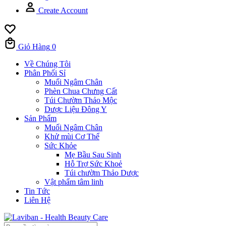
Create Account
Giỏ Hàng
0
Về Chúng Tôi
Phân Phối Sỉ
Muối Ngâm Chân
Phèn Chua Chưng Cất
Túi Chườm Thảo Mộc
Dược Liệu Đông Y
Sản Phẩm
Muối Ngâm Chân
Khử mùi Cơ Thể
Sức Khỏe
Mẹ Bầu Sau Sinh
Hỗ Trợ Sức Khoẻ
Túi chườm Thảo Dược
Vật phẩm tâm linh
Tin Tức
Liên Hệ