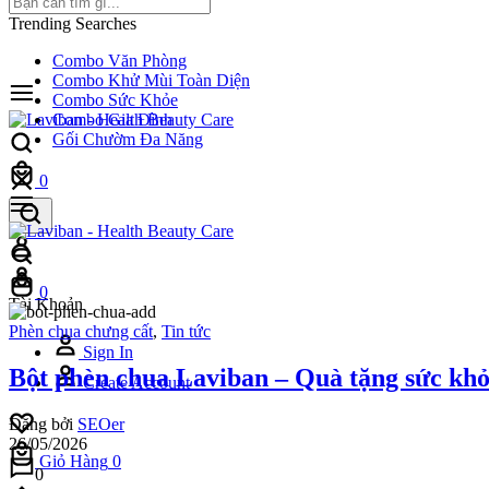
Trending Searches
Combo Văn Phòng
Combo Khử Mùi Toàn Diện
Combo Sức Khỏe
Combo Gia Đình
Gối Chườm Đa Năng
0
0
Tài Khoản
Phèn chua chưng cất
,
Tin tức
Sign In
Bột phèn chua Laviban – Quà tặng sức khỏ
Create Account
Đăng bởi
SEOer
26/05/2026
Giỏ Hàng
0
0