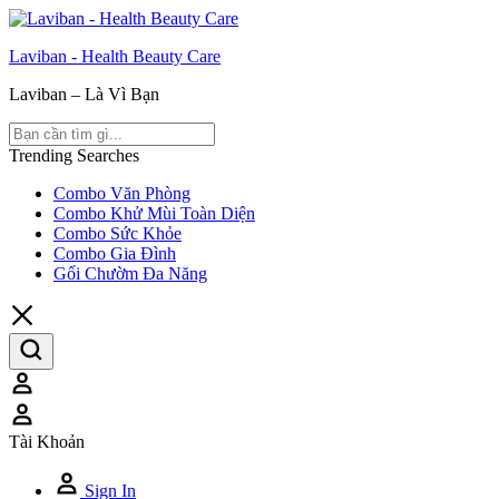
Laviban - Health Beauty Care
Laviban – Là Vì Bạn
Trending Searches
Combo Văn Phòng
Combo Khử Mùi Toàn Diện
Combo Sức Khỏe
Combo Gia Đình
Gối Chườm Đa Năng
Tài Khoản
Sign In