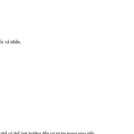
óc cá nhân.
hể có thể ảnh hưởng đến sự tự tin trong giao tiếp.