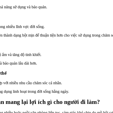
khả năng sử dụng và bảo quản.
ng nhiều lĩnh vực đời sống.
iền thành dạng bột mịn để thuận tiện hơn cho việc sử dụng trong chăm s
 ẩm và tăng độ tinh khiết.
à bảo quản lâu dài hơn.
thể
p với nhiều nhu cầu chăm sóc cá nhân.
g dụng linh hoạt trong đời sống hằng ngày.
 mang lại lợi ích gì cho người đi làm?
 nhiều hoặc ngồi văn phòng liên tục, cảm giác khó chịu do mồ hôi cơ t