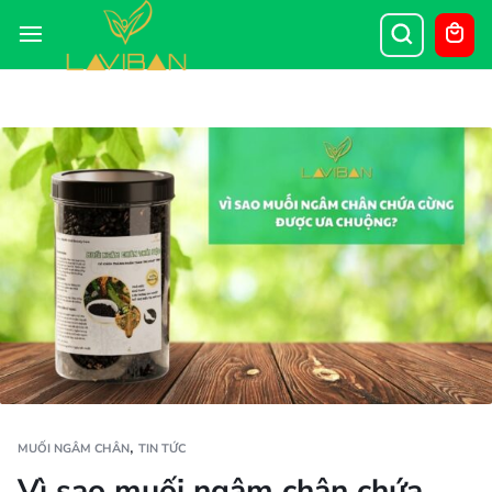
,
MUỐI NGÂM CHÂN
TIN TỨC
Vì sao muối ngâm chân chứa