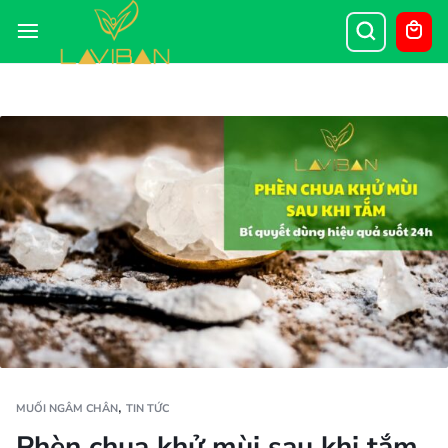
,
MUỐI NGÂM CHÂN
TIN TỨC
Phèn chua khử mùi sau khi tắm