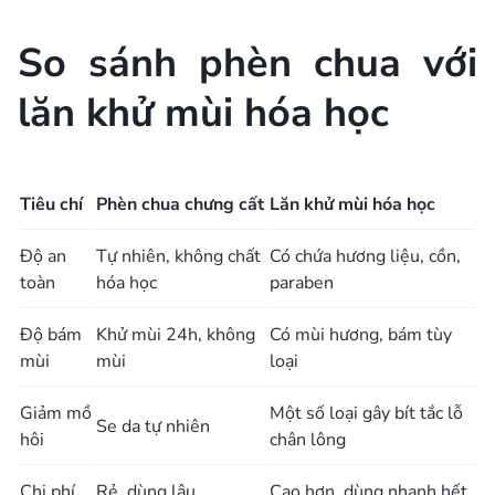
So sánh phèn chua với
lăn khử mùi hóa học
Tiêu chí
Phèn chua chưng cất
Lăn khử mùi hóa học
Độ an
Tự nhiên, không chất
Có chứa hương liệu, cồn,
toàn
hóa học
paraben
Độ bám
Khử mùi 24h, không
Có mùi hương, bám tùy
mùi
mùi
loại
Giảm mồ
Một số loại gây bít tắc lỗ
Se da tự nhiên
hôi
chân lông
Chi phí
Rẻ, dùng lâu
Cao hơn, dùng nhanh hết