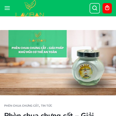
,
PHÈN CHUA CHƯNG CẤT
TIN TỨC
Phèn chua chưng cất – Giải