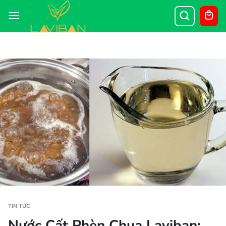
TIN TỨC
Nước Cất Phèn Chua Laviban: