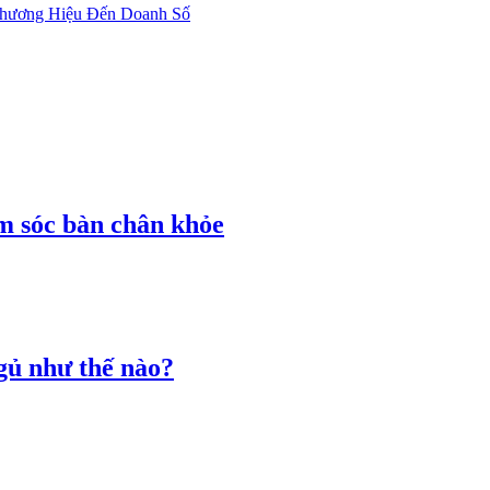
Thương Hiệu Đến Doanh Số
m sóc bàn chân khỏe
gủ như thế nào?