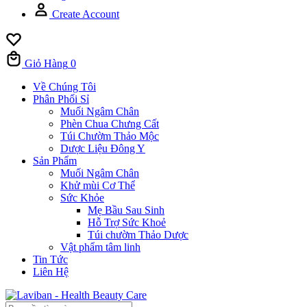
Create Account
Giỏ Hàng
0
Về Chúng Tôi
Phân Phối Sỉ
Muối Ngâm Chân
Phèn Chua Chưng Cất
Túi Chườm Thảo Mộc
Dược Liệu Đông Y
Sản Phẩm
Muối Ngâm Chân
Khử mùi Cơ Thể
Sức Khỏe
Mẹ Bầu Sau Sinh
Hỗ Trợ Sức Khoẻ
Túi chườm Thảo Dược
Vật phẩm tâm linh
Tin Tức
Liên Hệ