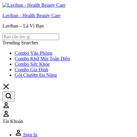
Laviban - Health Beauty Care
Laviban – Là Vì Bạn
Trending Searches
Combo Văn Phòng
Combo Khử Mùi Toàn Diện
Combo Sức Khỏe
Combo Gia Đình
Gối Chườm Đa Năng
Tài Khoản
Sign In