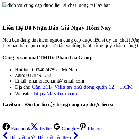
Liên Hệ Để Nhận Báo Giá Ngay Hôm Nay
Nếu bạn đang tìm kiếm nguồn cung cấp dược liệu sỉ uy tín, chất lượng
Laviban hân hạnh được hợp tác và đồng hành cùng quý khách hàng tro
Công ty sản xuất TMDV Phạm Gia Group
Hotline: 0934024786 – Mr.Nam
Zalo: 0378493552
Email: phamquocnamt@gmail.com
Căn E11- Villa an phú đông quận 12 – HCM
Địa chỉ:
https://laviban.com/
Website:
Laviban – Đối tác tin cậy trong cung cấp dược liệu sỉ
Facebook
Twitter
Google+
Pinterest
Bài viết trước
Bài viết tiếp theo