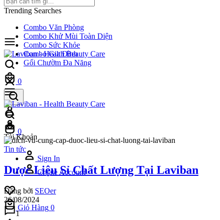
Trending Searches
Combo Văn Phòng
Combo Khử Mùi Toàn Diện
Combo Sức Khỏe
Combo Gia Đình
Gối Chườm Đa Năng
0
0
Tài Khoản
Tin tức
Sign In
Dược Liệu Sỉ Chất Lượng Tại Laviban
Create Account
Đăng bởi
SEOer
26/08/2024
Giỏ Hàng
0
1