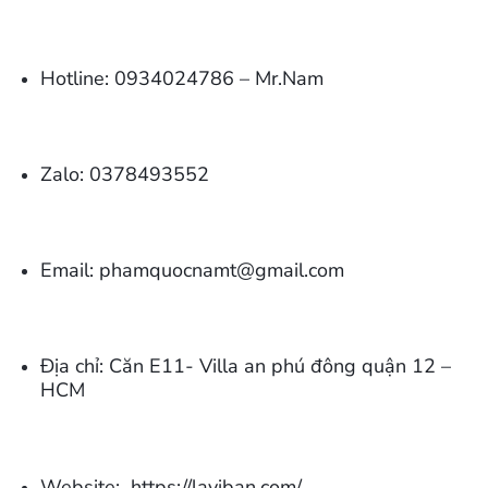
Hotline: 0934024786 – Mr.Nam
Zalo: 0378493552
Email: phamquocnamt@gmail.com
Địa chỉ:
Căn E11- Villa an phú đông quận 12 –
HCM
Website:
https://laviban.com/